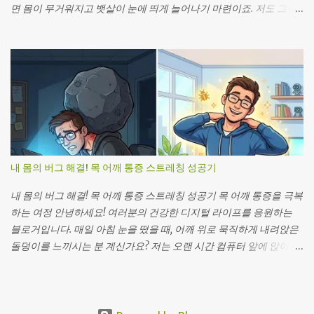
물이에요. 어때요? 꽤 괜찮죠?” 새벽 일찍 출근 준비를 하면서, 저는
면 몸이 무거워지고 뱃살이 눈에 띄게 늘어나기 마련이죠. 저도 그런
멀리 타국에 있는 친구 제인에게 영상 통화를 걸었어요. IT 개발 업무
경험을 했습니다. 퇴근 후 소파에 털썩 주저앉아 피곤함을 달래다 보
는 늘 앉아서 모니터만 보게 하고, 야근과 스트레스는 늘 제 건강을 뒷
니 배가 점점 부풀어 올랐어요. 최근 건강검진 결과에 충격을 받고, 다
전으로 밀어냈죠. 그러다 작년 건강검진에서 혈압과 콜레스테롤 수치
이어트 식단 을 바꾸어야겠다고 결심했죠. 하지만 바쁜 일정 속에서
가 ‘경계’라는 데이터를 받았을 때, 머릿속에 빨간불이 켜지는 느낌이
어떻게 실천할 수 있을지 고민이 많았습니다. 그때 한-호주 공동 연구
었어요. “이렇게 가다가는 시스템 오류가 나겠는데?” 싶었죠. 그때부
를 발견하고, 한식이 서양식보다 복부 체지방 감소에 효과적 이라는
터 저는 제인의 영향을 많이 받기 시작했어요. 건강하게 활력 넘치는
사실에 눈이 번쩍! 오늘은 저와 같은 IT 직장인들을 위해, 집에서 손쉽
제인을 보면서 ‘나도 건강 분석가가 되어 내 몸의 데...
게 할 수 있는 한식 다이어트 실천법을 공유하려 합니다. 여러분도 저
처럼 작은 변화로 큰 결과를 얻을 수 있답니다. 그럼, 함께 시작해볼까
요? 궁금한 점은 언제든 댓글로 남겨 주세요! 첫 번째 도전: 초기 실수
내 몸의 버그 해결! 목 어깨 통증 스트레칭 성공기
와 교훈 두 번째 시도: 섭취 타이밍 최적화 세 번째 단계: 걷기 운동 추
가 결과 요약 및 실천 팁 첫 번째 도전: 초기 실수와 교훈 퇴근 후 8시,
내 몸의 버그 해결! 목 어깨 통증 스트레칭 성공기 목 어깨 통증을 극복
원주 집에 도착하자마자 소파에 털썩 주저앉았습니다. IT 업무로 하
하는 여정 안녕하세요! 여러분의 건강한 디지털 라이프를 응원하는
루 종일 모니터만 바라보니 눈이 피로하고, 불규칙한 식사 탓에 배가
블로거입니다. 매일 아침 눈을 떴을 때, 어깨 위로 묵직하게 내려앉은
뱃살로 불룩했죠. 건강검진에서 허리둘레 92cm, 복부 체지방률 25%
돌덩이를 느끼시는 분 계신가요? 저는 오랜 시간 컴퓨터 앞에 앉아 씨
라는 충격적인 수치를 보며 “이러다 고지혈증 걸리겠네” 라는 생각이
름하는 IT 개발자인데요. 밤샘 코딩과 수많은 프로젝트, 모니터 삼매
들었습니다. 한식 다이어트에 대해 검색하던 중 한-호주 연구 를 발견
경에 빠져 있다 보면 어느새 목과 어깨가 뻣뻣하게 굳어버리곤 했어
했어요. 연구에 따르면 한식이 양식보다 복부 체지방을 더 효과적으
요. 특히 퇴근 후 저녁 8시쯤 되면, 마치 제 어깨가 천근만근이 된 것 같
로 줄이고, 1800kcal 섭취에도 허리둘레가 5.7cm 감소했다고 합니다.
은 기분이었죠. 원주 시내의 불빛을 보며 퇴근하는 길에도, 찌뿌드드