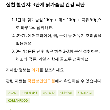
실천 챌린지: 3단계 닭가슴살 건강 식단
1단계: 닭가슴살 100g + 채소 100g + 곡류 50g으
로 하루 2식 섭취해요.
2단계: 에어프라이어, 찜, 구이 등 저유지 조리법을
활용해요.
3단계: 운동 전후 혹은 하루 2~3회 분산 섭취하며,
채소와 곡류, 과일과 함께 골고루 섭취해요.
자세한 정보는
여기
를 참조하세요.
관련 자료는
국립보건연구원
에서 확인하실 수 있습니다.
건강식
단백질식단
닭가슴살
쉬운요리
한식레시피
KOREANFOOD