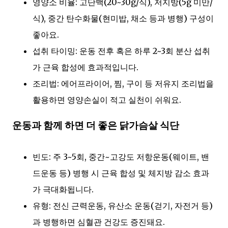
영양소 비율: 고단백(20~30g/식), 저지방(5g 미만/
식), 중간 탄수화물(현미밥, 채소 등과 병행) 구성이
좋아요.
섭취 타이밍: 운동 전후 혹은 하루 2~3회 분산 섭취
가 근육 합성에 효과적입니다.
조리법: 에어프라이어, 찜, 구이 등 저유지 조리법을
활용하면 영양손실이 적고 실천이 쉬워요.
운동과 함께 하면 더 좋은 닭가슴살 식단
빈도: 주 3~5회, 중간~고강도 저항운동(웨이트, 밴
드운동 등) 병행 시 근육 합성 및 체지방 감소 효과
가 극대화됩니다.
유형: 전신 근력운동, 유산소 운동(걷기, 자전거 등)
과 병행하면 심혈관 건강도 증진돼요.