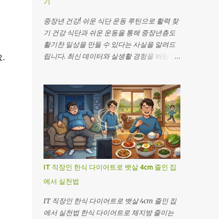
기
중장년 건강! 쉬운 식단 운동 루틴으로 활력 찾
기 건강 식단과 쉬운 운동을 통해 중장년층도
활기찬 일상을 만들 수 있다는 사실을 알려드
립니다. 최신 데이터와 실생활 경험을 바탕으
.
로 건강 식단 과 쉬운 운동 을 쉽게 적용하는 방
법을 소개합니다. 안녕하세요, 여러분! 😊 IT 개
발자로 하루 종일 모니터 앞에 앉아 일하다 보
면 몸이 점점 무거워지는 느낌, 저도 한 번 겪어
봤어요. 그때마다 “이대로 가면 몸이 시스템 오
류를 일으키겠지?” 하는 생각이 들곤 했죠. 하
지만 작은 변화가 큰 차이를 만든다는 걸 직접
체험하면서, 여러분께도 같은 기회를 드리고
싶어요. 오늘은 저와 제인, 그리고 우리 주변 사
IT 직장인 한식 다이어트로 뱃살 4cm 줄인 집
람들의 이야기를 통해 쉽게 시작할 수 있는 식
에서 실천법
단과 운동 루틴 을 공유하려 합니다. 함께 읽다
보면 “아, 나도 할 수 있겠어!” 하는 자신감이
IT 직장인 한식 다이어트로 뱃살 4cm 줄인 집
생길 거예요. 그럼, 지금부터 활력을 되찾는 여
에서 실천법 한식 다이어트로 체지방 줄이는