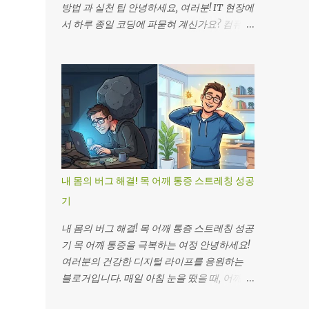
정을 시작해볼까요? 여러분의 건강 데이터가
방법 과 실천 팁 안녕하세요, 여러분! IT 현장에
점점 좋아지는 모습을 기대합니다! 🎉 목차 1.
서 하루 종일 코딩에 파묻혀 계신가요? 컴퓨터
건강 분석가 친구가 알려주는 이야기 2. 첫 번
화면 앞에 앉아 있다 보면 몸이 무거워지고 뱃
째 시도: 잡곡밥 도전 3. 쉬운 운동 루틴 시작 4.
살이 눈에 띄게 늘어나기 마련이죠. 저도 그런
중장년 건강 식단 구성 5. 변화와 결과 6. 참고
경험을 했습니다. 퇴근 후 소파에 털썩 주저앉
링크 건강 분석가 친구가 알려주는: 중장년 건
아 피곤함을 달래다 보니 배가 점점 부풀어 올
강, 어렵지 않아요! 쉬운 식단 & 운동 루틴 (원
랐어요. 최근 건강검진 결과에 충격을 받고, 다
주 라이프) “제인, 오늘 아침은 현미밥에 두부
이어트 식단 을 바꾸어야겠다고 결심했죠. 하
구이, 그리고 제철 나물이에요. 어때요? 꽤 괜
지만 바쁜 일정 속에서 어떻게 실천할 수 있을
찮죠?” 새벽 일찍 출근 준비를 하면서, 저는 멀
지 고민이 많았습니다. 그때 한-호주 공동 연
리 타국에 있는 친구 제인에게 영상 통화를 걸
구를 발견하고, 한식이 서양식보다 복부 체지
내 몸의 버그 해결! 목 어깨 통증 스트레칭 성공
었어요. IT 개발 업무는 늘 앉아서 모니터만 보
방 감소에 효과적 이라는 사실에 눈이 번쩍! 오
게 하고, 야근과 스트레스는 늘 제 건강을 뒷전
기
늘은 저와 같은 IT 직장인들을 위해, 집에서 손
으로 밀어냈죠. 그러다 작년 건강검진에서 혈
쉽게 할 수 있는 한식 다이어트 실천법을 공유
내 몸의 버그 해결! 목 어깨 통증 스트레칭 성공
압과 콜레스테롤 수치가 ‘경계’라는 데이터를
하려 합니다. 여러분도 저처럼 작은 변화로 큰
기 목 어깨 통증을 극복하는 여정 안녕하세요!
받았을 때, 머릿속에 빨간불이 켜지는 느낌이
결과를 얻을 수 있답니다. 그럼, 함께 시작해볼
여러분의 건강한 디지털 라이프를 응원하는
었어요. “이렇게 가다가는 시스템 오류가 나겠
까요? 궁금한 점은 언제든 댓글로 남겨 주세요!
블로거입니다. 매일 아침 눈을 떴을 때, 어깨 위
는데?” 싶었죠. 그때부터 저는 제인의 영향을
첫 번째 도전: 초기 실수와 교훈 두 번째 시도:
로 묵직하게 내려앉은 돌덩이를 느끼시는 분
많이 받기 시작했어요. 건강하게 활력 넘치는
섭취 타이밍 최적화 세 번째 단계: 걷기 운동 추